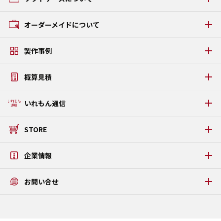
GRタイプ
ACタイプ
ソフトケースの種類
オーダーメイドについて
AAタイプ
GCタイプ
オーダーメイドの流れ
GZタイプ
製作事例
素材・パーツについて
FSタイプ LAMI
アルミケース・アタッシュケース製作事例
うまい棒ケース
概算見積
ソフトケース・タブレットケース製作事例
PDFカタログダウンロード
タブレットPC固定金具・板金ケース製作事例
WEB見積りシミュレーション
いれもん通信
プラダンケース製作事例
いれもん通信 最新号
STORE
いれもん通信 バックナンバー
公式STORE
企業情報
メッセージ
お問い合せ
アクテックについて
アクセス
お問い合せ
ISO9001/ISO14001認証取得
よくある質問