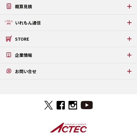
アルミケース・アタッシュケース製作事例
うまい棒ケース
概算見積
ソフトケース・タブレットケース製作事例
PDFカタログダウンロード
タブレットPC固定金具・板金ケース製作事例
WEB見積りシミュレーション
いれもん通信
プラダンケース製作事例
いれもん通信 最新号
STORE
いれもん通信 バックナンバー
公式STORE
企業情報
メッセージ
お問い合せ
アクテックについて
アクセス
お問い合せ
ISO9001/ISO14001認証取得
よくある質問
特定商取引法に基づく表記
ご来社予約フォーム
プライバシーポリシー
見積り依頼FAXダウンロード