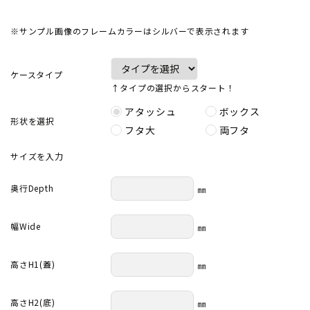
※サンプル画像のフレームカラーはシルバーで表示されます
ケースタイプ
↑タイプの選択からスタート！
アタッシュ
ボックス
形状を選択
フタ大
両フタ
サイズを入力
奥行Depth
㎜
幅Wide
㎜
高さH1(蓋)
㎜
高さH2(底)
㎜