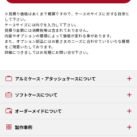
※見積り価格はあくまで概算ですので、ケースのサイズに対する目安と
して下さい。
ケースサイズには内寸を入力して下さい。
見積り金額には消費税等は含まれておりません。
内装やオプションの種類によって価格が変わる事があります。
また、オプション部品にはお客さまのニーズに合わせていろいろな種類
をご用意いたしております。
詳細につきましてはお気軽にお問い合せ下さい。
アルミケース・アタッシュケースについて
アルミケース・アタッシュケースの種類
ソフトケースについて
GRタイプ
ACタイプ
ソフトケースの種類
オーダーメイドについて
AAタイプ
GCタイプ
オーダーメイドの流れ
GZタイプ
製作事例
素材・パーツについて
FSタイプ LAMI