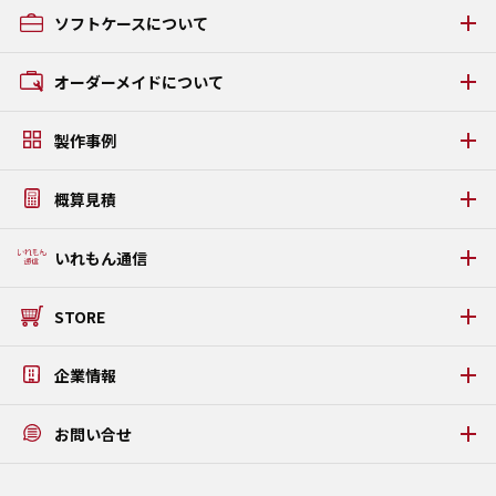
アルミケース・アタッシュケースの種類
ソフトケースについて
GRタイプ
ACタイプ
ソフトケースの種類
オーダーメイドについて
AAタイプ
GCタイプ
オーダーメイドの流れ
GZタイプ
製作事例
素材・パーツについて
FSタイプ LAMI
アルミケース・アタッシュケース製作事例
うまい棒ケース
概算見積
ソフトケース・タブレットケース製作事例
PDFカタログダウンロード
タブレットPC固定金具・板金ケース製作事例
WEB見積りシミュレーション
いれもん通信
プラダンケース製作事例
いれもん通信 最新号
STORE
いれもん通信 バックナンバー
公式STORE
企業情報
メッセージ
お問い合せ
アクテックについて
アクセス
お問い合せ