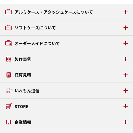
アルミケース・アタッシュケースについて
アルミケース・アタッシュケースの種類
ソフトケースについて
GRタイプ
ACタイプ
ソフトケースの種類
オーダーメイドについて
AAタイプ
GCタイプ
オーダーメイドの流れ
GZタイプ
製作事例
素材・パーツについて
FSタイプ LAMI
アルミケース・アタッシュケース製作事例
うまい棒ケース
概算見積
ソフトケース・タブレットケース製作事例
PDFカタログダウンロード
タブレットPC固定金具・板金ケース製作事例
WEB見積りシミュレーション
いれもん通信
プラダンケース製作事例
いれもん通信 最新号
STORE
いれもん通信 バックナンバー
公式STORE
企業情報