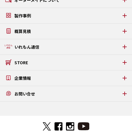
AAタイプ
GCタイプ
オーダーメイドの流れ
GZタイプ
製作事例
素材・パーツについて
FSタイプ LAMI
アルミケース・アタッシュケース製作事例
うまい棒ケース
概算見積
ソフトケース・タブレットケース製作事例
PDFカタログダウンロード
タブレットPC固定金具・板金ケース製作事例
WEB見積りシミュレーション
いれもん通信
プラダンケース製作事例
いれもん通信 最新号
STORE
いれもん通信 バックナンバー
公式STORE
企業情報
メッセージ
お問い合せ
アクテックについて
アクセス
お問い合せ
ISO9001/ISO14001認証取得
よくある質問
特定商取引法に基づく表記
ご来社予約フォーム
プライバシーポリシー
見積り依頼FAXダウンロード