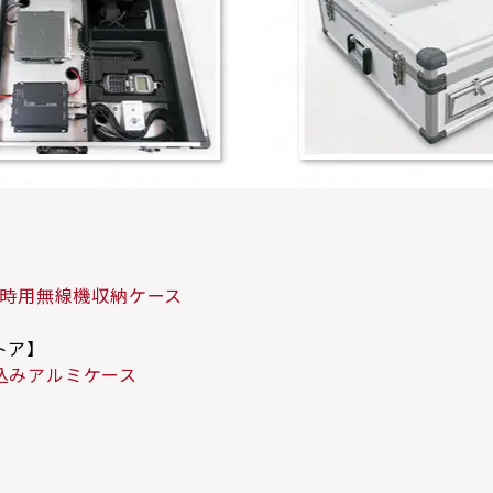
】
害時用無線機収納ケース
トア】
込みアルミケース