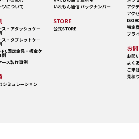
ーツについて
いれもん通信 バックナンバー
アク
アク
例
STORE
ISO9
特定
ース・アタッシュケー
公式STORE
例
プラ
ース・タブレットケー
例
お問
トPC固定金具・板金ケ
事例
お問
ケース製作事例
よく
ご来
積
見積り
積りシミュレーション