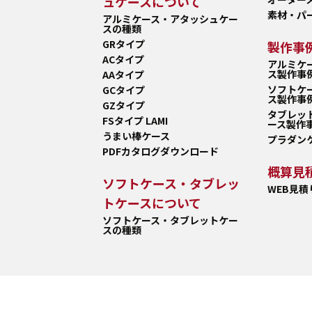
ュケースについて
素材・パ
アルミケース・アタッシュケー
スの種類
GRタイプ
製作事
ACタイプ
アルミケ
ス製作事
AAタイプ
ソフトケ
GCタイプ
ス製作事
GZタイプ
タブレッ
FSタイプ LAMI
ース製作
うまい棒ケース
プラダン
PDFカタログダウンロード
概算見
ソフトケース・タブレッ
WEB見
トケースについて
ソフトケース・タブレットケー
スの種類