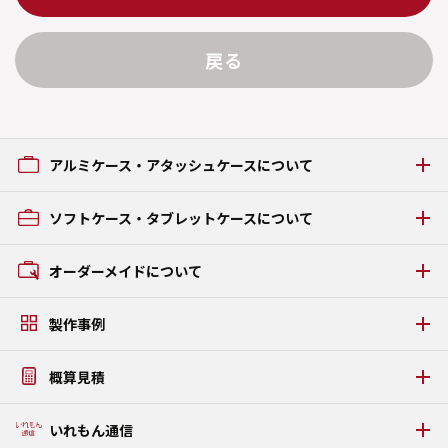
戻る
アルミケース・アタッシュケースについて
アルミケース・アタッシュケースの種類
ソフトケース・タブレットケースについて
GRタイプ
ACタイプ
ソフトケース・タブレットケースの種類
オーダーメイドについて
AAタイプ
GCタイプ
オーダーメイドの流れ
GZタイプ
製作事例
素材・パーツについて
FSタイプ LAMI
アルミケース・アタッシュケース製作事例
うまい棒ケース
概算見積
ソフトケース・タブレットケース製作事例
PDFカタログダウンロード
タブレットPC固定金具・板金ケース製作事例
WEB見積りシミュレーション
いれもん通信
プラダンケース製作事例