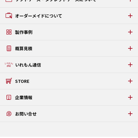
GRタイプ
ACタイプ
ソフトケース・タブレットケースの種類
オーダーメイドについて
AAタイプ
GCタイプ
オーダーメイドの流れ
GZタイプ
製作事例
素材・パーツについて
FSタイプ LAMI
アルミケース・アタッシュケース製作事例
うまい棒ケース
概算見積
ソフトケース・タブレットケース製作事例
PDFカタログダウンロード
タブレットPC固定金具・板金ケース製作事例
WEB見積りシミュレーション
いれもん通信
プラダンケース製作事例
いれもん通信 最新号
STORE
いれもん通信 バックナンバー
公式STORE
企業情報
メッセージ
お問い合せ
アクテックについて
アクセス
お問い合せ
ISO9001/ISO14001認証取得
よくある質問