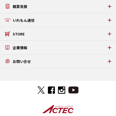
アルミケース・アタッシュケース製作事例
うまい棒ケース
概算見積
ソフトケース・タブレットケース製作事例
PDFカタログダウンロード
タブレットPC固定金具・板金ケース製作事例
WEB見積りシミュレーション
いれもん通信
プラダンケース製作事例
いれもん通信 最新号
STORE
いれもん通信 バックナンバー
公式STORE
企業情報
メッセージ
お問い合せ
アクテックについて
アクセス
お問い合せ
ISO9001/ISO14001認証取得
よくある質問
特定商取引法に基づく表記
ご来社予約フォーム
プライバシーポリシー
見積り依頼FAXダウンロード