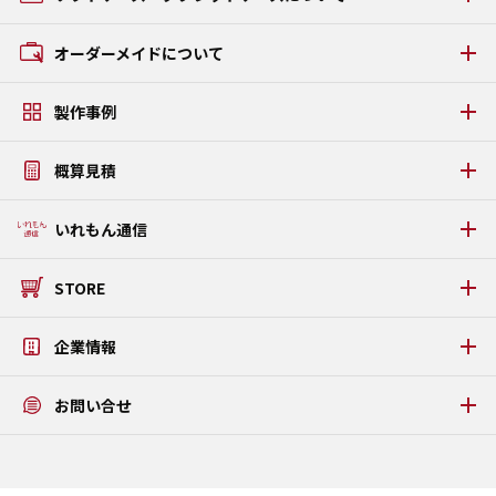
GRタイプ
ACタイプ
ソフトケース・タブレットケースの種類
オーダーメイドについて
AAタイプ
GCタイプ
オーダーメイドの流れ
GZタイプ
製作事例
素材・パーツについて
FSタイプ LAMI
アルミケース・アタッシュケース製作事例
うまい棒ケース
概算見積
ソフトケース・タブレットケース製作事例
PDFカタログダウンロード
タブレットPC固定金具・板金ケース製作事例
WEB見積りシミュレーション
いれもん通信
プラダンケース製作事例
いれもん通信 最新号
STORE
いれもん通信 バックナンバー
公式STORE
企業情報
メッセージ
お問い合せ
アクテックについて
アクセス
お問い合せ
ISO9001/ISO14001認証取得
よくある質問
特定商取引法に基づく表記