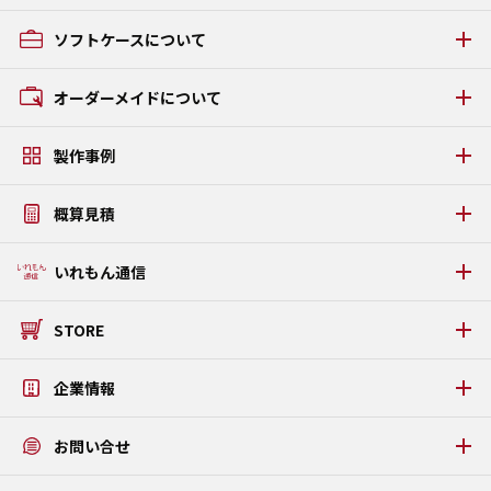
アルミケース・アタッシュケースの種類
ソフトケースについて
GRタイプ
ACタイプ
ソフトケースの種類
オーダーメイドについて
AAタイプ
GCタイプ
オーダーメイドの流れ
GZタイプ
製作事例
素材・パーツについて
FSタイプ LAMI
アルミケース・アタッシュケース製作事例
うまい棒ケース
概算見積
ソフトケース・タブレットケース製作事例
PDFカタログダウンロード
タブレットPC固定金具・板金ケース製作事例
WEB見積りシミュレーション
いれもん通信
プラダンケース製作事例
いれもん通信 最新号
STORE
いれもん通信 バックナンバー
公式STORE
企業情報
メッセージ
お問い合せ
アクテックについて
アクセス
お問い合せ